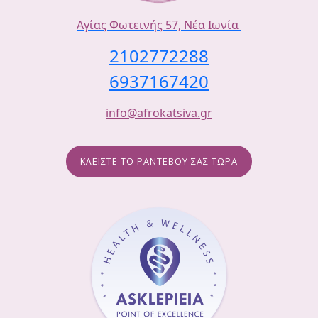
Αγίας Φωτεινής 57, Νέα Ιωνία
2102772288
6937167420
info@afrokatsiva.gr
ΚΛΕΙΣΤΕ ΤΟ ΡΑΝΤΕΒΟΥ ΣΑΣ ΤΩΡΑ